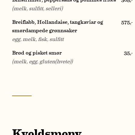
(melk, sulfitt, selleri)
Breiflabb, Hollandaise, tangkaviar og
575
,-
smørdampede grønnsaker
egg, melk, fisk, sulfitt
Brød og pisket smør
35
,-
MENY
(melk, egg, gluten(hvete))
RESTAURANT
VERKSTED
SLAKTER
Kveldsmeny
MØTE- OG