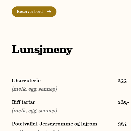
Reserver bord
Lunsjmeny
Charcuterie
255
,-
(melk, egg, sennep)
Biff tartar
265
,-
(melk, egg, sennep)
Potetvaffel, Jerseyrømme og løjrom
325
,-