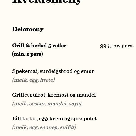
SELSKAPSLOKALER
Delemeny
SELSKAPSMENY
NETTBUTIKK
Grill & berkel 5-retter
995,- pr. pers.
(min. 2 pers)
HISTORIE
Spekemat, surdeigsbrød og smør
AKTUELT
(
melk, egg, hvete)
TIPS & RÅD
Grillet gulrot, kremost og mandel
(melk, sesam, mandel, soya)
GAVEKORT
Biff tartar, eggekrem og sprø potet
(melk, egg, sennep, sulfitt)