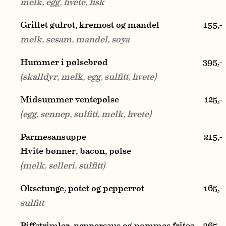
melk, egg, hvete, fisk
Grillet gulrot, kremost og mandel
155
,-
melk, sesam, mandel, soya
Hummer i pølsebrød
395
,-
(skalldyr, melk, egg, sulfitt, hvete)
Midsummer ventepølse
125
,-
(egg, sennep, sulfitt, melk, hvete)
Parmesansuppe
215
,-
Hvite bønner, bacon, pølse
(melk, selleri, sulfitt)
Oksetunge, potet og pepperrot
165
,-
sulfitt
Biffstrimler, peppersaus og pommes frites
365
,-