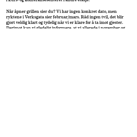
Når åpner grillen sier du? Vi har ingen konkret dato, men
ryktene i Verksgata sier februar/mars. Råd ingen tvil, det blir
gjort veldig klart og tydelig når vi er klare for å ta imot gjester.
Derimot kan vi gledelig informere, at vi allerede i november og
desember tar imot bestillinger til våre selskapslokaler i andre
etasje. Ønsker du heller et sosialt samvær med praktisk arbeid
kan vi legge til rette for ulike kursaktiviteter på forespørsel.
Klikk deg inn på linken under for vår selskapsmeny og send oss
en forespørsel på
booking@idsoe.no